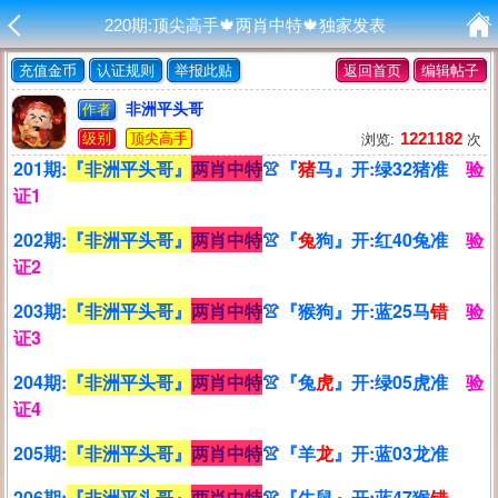
220期:顶尖高手🍁两肖中特🍁独家发表
充值金币
认证规则
举报此贴
返回首页
编辑帖子
非洲平头哥
作者
1221182
级别
顶尖高手
浏览:
次
201期:
『非洲平头哥』
两肖中特
👚『
猪
马』开:绿32猪准
验
证1
202期:
『非洲平头哥』
两肖中特
👚『
兔
狗』开:红40兔准
验
证2
203期:
『非洲平头哥』
两肖中特
👚『猴狗』开:蓝25马
错
验
证3
204期:
『非洲平头哥』
两肖中特
👚『兔
虎
』开:绿05虎准
验
证4
205期:
『非洲平头哥』
两肖中特
👚『羊
龙
』开:蓝03龙准
206期:
『非洲平头哥』
两肖中特
👚『牛鼠』开:蓝47猴
错