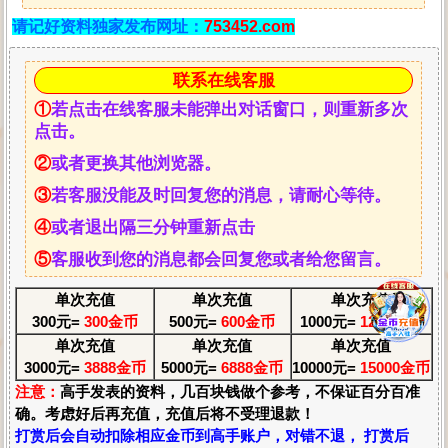
请记好资料独家发布网址：
753452.com
联系在线客服
①
若点击在线客服未能弹出对话窗口，则重新多次
点击。
②
或者更换其他浏览器。
③
若客服没能及时回复您的消息，请耐心等待。
④
或者退出隔三分钟重新点击
⑤
客服收到您的消息都会回复您或者给您留言。
单次充值
单次充值
单次充值
300元=
300金币
500元=
600金币
1000元=
1268金币
单次充值
单次充值
单次充值
3000元=
3888金币
5000元=
6888金币
10000元=
15000金币
注意：
高手发表的资料，几百块钱做个参考，不保证百分百准
确。考虑好后再充值，充值后将不受理退款！
打赏后会自动扣除相应金币到高手账户，对错不退， 打赏后