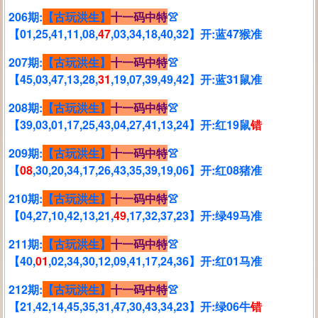
206期:
【古玩洪生】
十一码中特
👚
【01,25,41,11,08,
47
,03,34,18,40,32】开:蓝47猴准
207期:
【古玩洪生】
十一码中特
👚
【45,03,47,13,28,
31
,19,07,39,49,42】开:蓝31鼠准
208期:
【古玩洪生】
十一码中特
👚
【39,03,01,17,25,43,04,27,41,13,24】开:红19鼠
错
209期:
【古玩洪生】
十一码中特
👚
【
08
,30,20,34,17,26,43,35,39,19,06】开:红08猪准
210期:
【古玩洪生】
十一码中特
👚
【04,27,10,42,13,21,
49
,17,32,37,23】开:绿49马准
211期:
【古玩洪生】
十一码中特
👚
【40,
01
,02,34,30,12,09,41,17,24,36】开:红01马准
212期:
【古玩洪生】
十一码中特
👚
【21,42,14,45,35,31,47,30,43,34,23】开:绿06牛
错