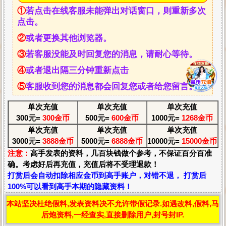
①
若点击在线客服未能弹出对话窗口，则重新多次
点击。
②
或者更换其他浏览器。
③
若客服没能及时回复您的消息，请耐心等待。
④
或者退出隔三分钟重新点击
⑤
客服收到您的消息都会回复您或者给您留言。
单次充值
单次充值
单次充值
300元=
300金币
500元=
600金币
1000元=
1268金币
单次充值
单次充值
单次充值
3000元=
3888金币
5000元=
6888金币
10000元=
15000金币
注意：
高手发表的资料，几百块钱做个参考，不保证百分百准
确。考虑好后再充值，充值后将不受理退款！
打赏后会自动扣除相应金币到高手账户，对错不退， 打赏后
100%可以看到高手本期的隐藏资料！
本站坚决杜绝假料,发表资料决不允许带假记录.如遇改料,假料,马
后炮资料,一经查实,直接删除用户,封号封IP.