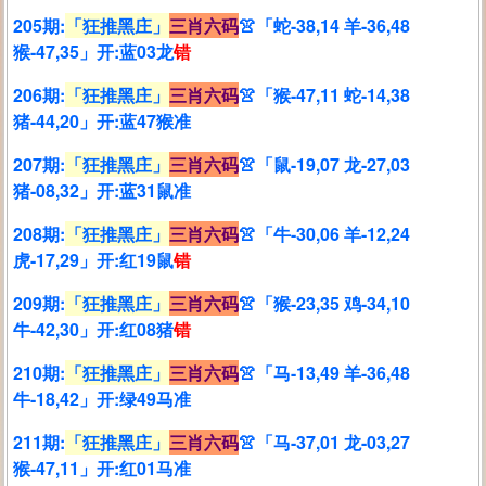
205期:
「狂推黑庄」
三肖六码
👚「蛇-38,14 羊-36,48
猴-47,35」开:蓝03龙
错
206期:
「狂推黑庄」
三肖六码
👚「猴-47,11 蛇-14,38
猪-44,20」开:蓝47猴准
207期:
「狂推黑庄」
三肖六码
👚「鼠-19,07 龙-27,03
猪-08,32」开:蓝31鼠准
208期:
「狂推黑庄」
三肖六码
👚「牛-30,06 羊-12,24
虎-17,29」开:红19鼠
错
209期:
「狂推黑庄」
三肖六码
👚「猴-23,35 鸡-34,10
牛-42,30」开:红08猪
错
210期:
「狂推黑庄」
三肖六码
👚「马-13,49 羊-36,48
牛-18,42」开:绿49马准
211期:
「狂推黑庄」
三肖六码
👚「马-37,01 龙-03,27
猴-47,11」开:红01马准