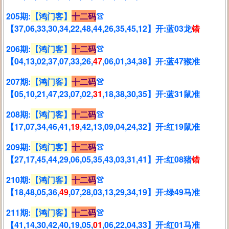
205期:
【鸿门客】
十二码
👚
【37,06,33,30,34,22,48,44,26,35,45,12】开:蓝03龙
错
206期:
【鸿门客】
十二码
👚
【04,13,02,37,07,33,26,
47
,06,01,34,38】开:蓝47猴准
207期:
【鸿门客】
十二码
👚
【05,10,21,47,23,07,02,
31
,18,38,30,35】开:蓝31鼠准
208期:
【鸿门客】
十二码
👚
【17,07,34,46,41,
19
,42,13,09,04,24,32】开:红19鼠准
209期:
【鸿门客】
十二码
👚
【27,17,45,44,29,06,05,35,43,03,31,41】开:红08猪
错
210期:
【鸿门客】
十二码
👚
【18,48,05,36,
49
,07,28,03,13,29,34,19】开:绿49马准
211期:
【鸿门客】
十二码
👚
【41,14,30,42,40,19,05,
01
,06,22,04,33】开:红01马准