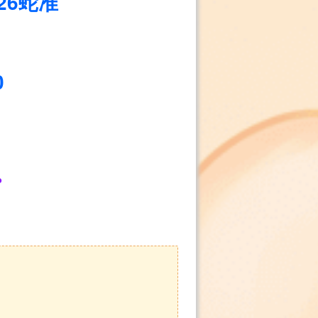
:蓝26蛇准
?00
。