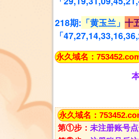
「29,19,31,09,45,21,
218期:
「黄玉兰」
十
「47,27,14,33,16,3
永久域名：753452.co
永久域名：753452.co
第①步：
未注册账号点