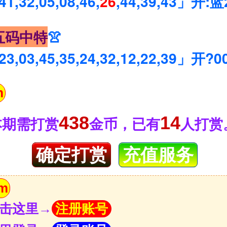
41,32,05,08,46,
26
,44,39,43」开
五码中特
👚
6,23,03,45,35,24,32,12,22,39」开
m
438
14
本期需打赏
金币，已有
人打赏
确定打赏
充值服务
m
击这里→
注册账号