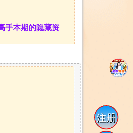
高手本期的隐藏资
注册