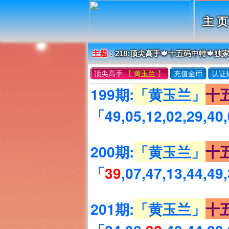
主 页
主题：
218:顶尖高手🍁十五码中特🍁独
顶尖高手:
【
黄玉兰
】
充值金币
认证
199期:
「黄玉兰」
十
「49,05,12,02,29,40
200期:
「黄玉兰」
十
「
39
,07,47,13,44,
201期:
「黄玉兰」
十