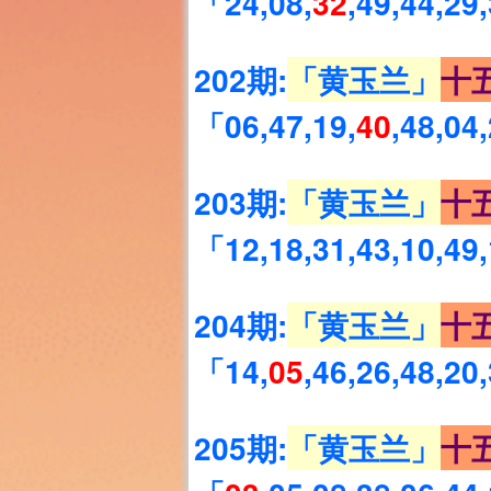
「24,08,
32
,49,44,2
202期:
「黄玉兰」
十
「06,47,19,
40
,48,0
203期:
「黄玉兰」
十
「12,18,31,43,10,49
204期:
「黄玉兰」
十
「14,
05
,46,26,48,2
205期:
「黄玉兰」
十