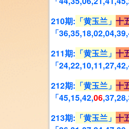
「44,35,06,21,41,45
210期:
「黄玉兰」
十
「36,35,18,02,04,39,
211期:
「黄玉兰」
十
「24,22,10,11,27,42,
212期:
「黄玉兰」
十
「45,15,42,
06
,37,2
213期:
「黄玉兰」
十